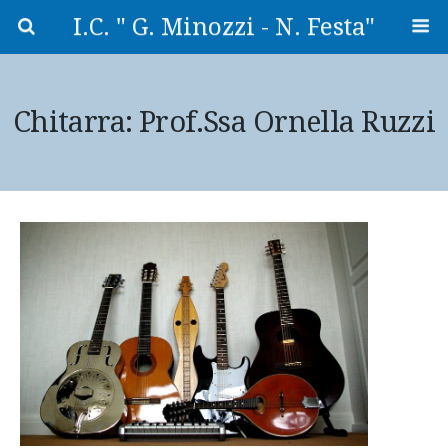
I.C. " G. Minozzi - N. Festa"
Chitarra: Prof.ssa Ornella Ruzzi