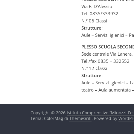
Via F. D’Alessio
Tel: 0835/333932
N.° 06 Classi
Strutture:
Aule – Servizi igienici – 
PLESSO SCUOLA SECOND
Sede centrale Via Lanera, 
Tel./fax 0835 – 332552
N.° 12 Classi
Strutture:
Aule – Servizi igienici – 
teatro – Aula aumentata –
Copyright © 2026
Istituto Comprensivo “Minozzi-Fes
Tema: ColorMag di
ThemeGrill
. Powered by
WordPr