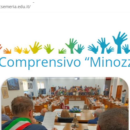
o tra emozione e gratitudine
semeria.edu.it/
ENTO SCOLASTICO
✨📚
AL COLLEGIO E AL CONSIGLIO DI ISTITUTO 2024/25
o Comprensivo “Minozz