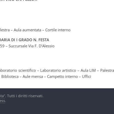
Palestra – Aula aumentata – Cortile interno
ARIA DI I GRADO N. FESTA
59 – Succursale Via F. D’Alessio
Laboratorio scientifico – Laboratorio artistico – Aula LIM – Palest
 Biblioteca – Aule mensa – Campetto interno – Uffici
ta”
. Tutti i diritti riservati.
ess
.