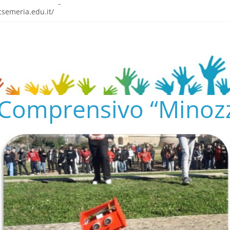
o tra emozione e gratitudine
semeria.edu.it/
ENTO SCOLASTICO
✨📚
AL COLLEGIO E AL CONSIGLIO DI ISTITUTO 2024/25
o Comprensivo “Minozz