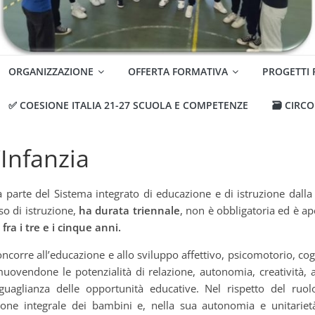
ORGANIZZAZIONE
OFFERTA FORMATIVA
PROGETTI
✅ COESIONE ITALIA 21-27 SCUOLA E COMPETENZE
🗃️ CIRC
’Infanzia
 parte del Sistema integrato di educazione e di istruzione dalla n
o di istruzione,
ha durata triennale
, non è obbligatoria ed è ap
ra i tre e i cinque anni.
ncorre all’educazione e allo sviluppo affettivo, psicomotorio, cog
uovendone le potenzialità di relazione, autonomia, creatività
uguaglianza delle opportunità educative. Nel rispetto del ruol
ione integrale dei bambini e, nella sua autonomia e unitariet