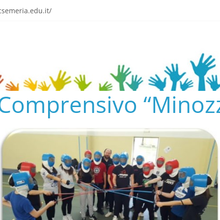
o tra emozione e gratitudine
semeria.edu.it/
ENTO SCOLASTICO
✨📚
AL COLLEGIO E AL CONSIGLIO DI ISTITUTO 2024/25
o Comprensivo “Minozz