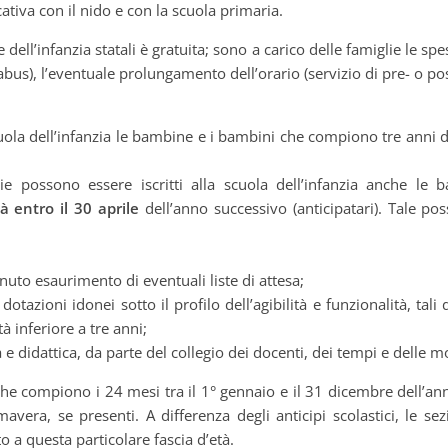
cativa con il nido e con la scuola primaria.
 dell’infanzia statali è gratuita; sono a carico delle famiglie le spe
bus), l’eventuale prolungamento dell’orario (servizio di pre- o pos
cuola dell’infanzia le bambine e i bambini che compiono tre anni d
lie possono essere iscritti alla scuola dell’infanzia anche l
à entro il 30 aprile
dell’anno successivo (anticipatari). Tale pos
uto esaurimento di eventuali liste di attesa;
e dotazioni idonei sotto il profilo dell’agibilità e funzionalità, tal
à inferiore a tre anni;
e didattica, da parte del collegio dei docenti, dei tempi e delle mo
he compiono i 24 mesi tra il 1° gennaio e il 31 dicembre dell’an
rimavera, se presenti. A differenza degli anticipi scolastici, le 
o a questa particolare fascia d’età.