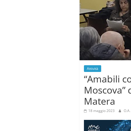
Attività
“Amabili co
Moscova” d
Matera
18 maggio 2023
O.A