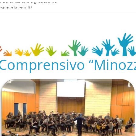
o tra emozione e gratitudine
semeria.edu.it/
ENTO SCOLASTICO
✨📚
AL COLLEGIO E AL CONSIGLIO DI ISTITUTO 2024/25
o Comprensivo “Minozz