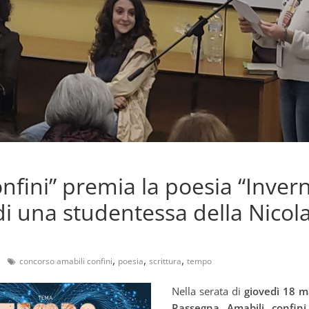
nfini” premia la poesia “Invern
i una studentessa della Nicola
,
,
,
.
concorso amabili confini
poesia
scrittura
tempo
Nella serata di
giovedì 18 m
Rassegna Amabili confini