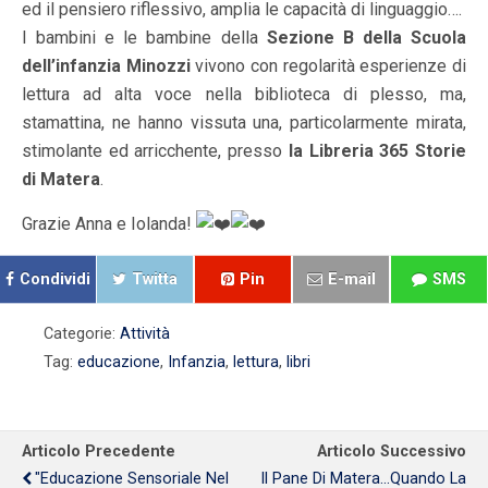
ed il pensiero riflessivo, amplia le capacità di linguaggio….
I bambini e le bambine della
Sezione B della Scuola
dell’infanzia Minozzi
vivono con regolarità esperienze di
lettura ad alta voce nella biblioteca di plesso, ma,
stamattina, ne hanno vissuta una, particolarmente mirata,
stimolante ed arricchente, presso
la Libreria 365 Storie
di Matera
.
Grazie Anna e Iolanda!
Condividi
Twitta
Pin
E-mail
SMS
Categorie:
Attività
Tag:
educazione
,
Infanzia
,
lettura
,
libri
Articolo Precedente
Articolo Successivo
"Educazione Sensoriale Nel
Il Pane Di Matera...Quando La