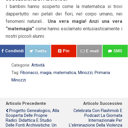
I bambini hanno scoperto come la matematica si trovi
dappertutto: nei petali dei fiori, nel corpo umano, nei
fenomeni naturali…
Una vera magia! Anzi una vera
“matemagia”
come hanno esclamato entusiasticamente i
nostri piccoli alunni.
Condividi
Twitta
Pin
E-mail
SMS
Categorie:
Attività
Tag:
Fibonacci
,
magia
,
matematica
,
Minozzi
,
Primaria
Minozzi
Articolo Precedente
Articolo Successivo
Progetto Genealogico, Alla
Celebrata Con Flashmob E
Scoperta Delle Proprie
Podcast La Giornata
Radici. Didattica E Studio
Internazionale Per
Delle Fonti Archivistiche: Un
L'eliminazione Della Violenza