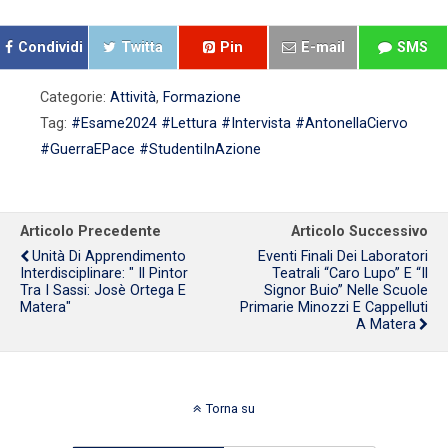
Condividi
Twitta
Pin
E-mail
SMS
Categorie:
Attività
,
Formazione
Tag:
#Esame2024 #Lettura #Intervista #AntonellaCiervo
#GuerraEPace #StudentiInAzione
Articolo Precedente
Articolo Successivo
Unità Di Apprendimento
Eventi Finali Dei Laboratori
Interdisciplinare: " Il Pintor
Teatrali “Caro Lupo” E “Il
Tra I Sassi: Josè Ortega E
Signor Buio” Nelle Scuole
Matera"
Primarie Minozzi E Cappelluti
A Matera
Torna su