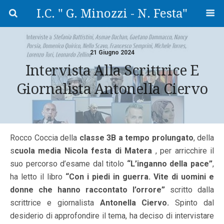
I.C. " G. Minozzi - N. Festa"
21 Giugno 2024
Intervista Alla Scrittrice E
Giornalista Antonella Ciervo
Rocco Coccia della
classe 3B a tempo prolungato
, della
s
cuola media Nicola festa di Matera
, per arricchire il
suo percorso d’esame dal titolo
“L’inganno della pace”
,
ha letto il libro
“Con i piedi in guerra. Vite di uomini e
donne che hanno raccontato l’orrore”
scritto dalla
scrittrice e giornalista
Antonella Ciervo.
Spinto dal
desiderio di approfondire il tema, ha deciso di intervistare