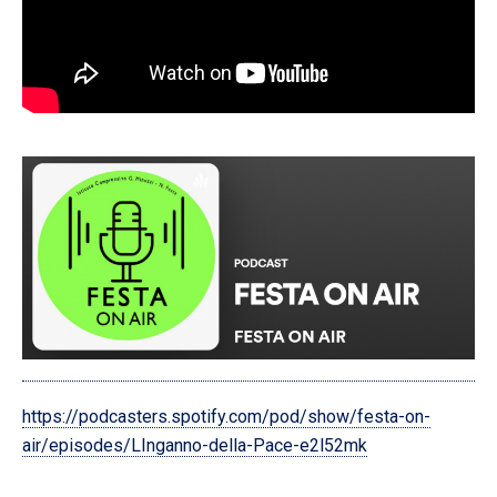
https://podcasters.spotify.com/pod/show/festa-on-
air/episodes/LInganno-della-Pace-e2l52mk