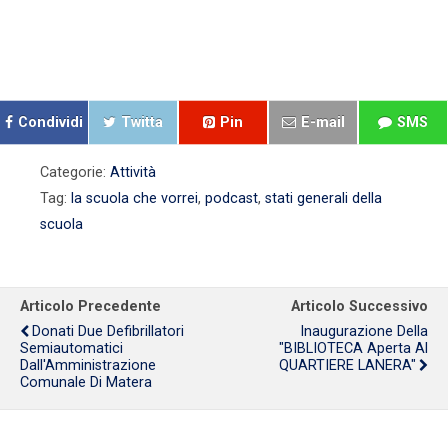
Condividi
Twitta
Pin
E-mail
SMS
Categorie:
Attività
Tag:
la scuola che vorrei
,
podcast
,
stati generali della
scuola
Articolo Precedente
Articolo Successivo
Donati Due Defibrillatori
Inaugurazione Della
Semiautomatici
"BIBLIOTECA Aperta Al
Dall'Amministrazione
QUARTIERE LANERA"
Comunale Di Matera