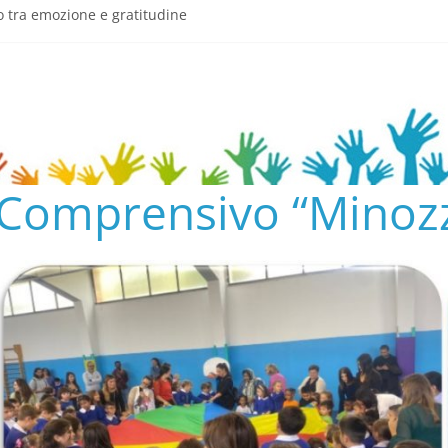
o tra emozione e gratitudine
semeria.edu.it/
ENTO SCOLASTICO
✨📚
AL COLLEGIO E AL CONSIGLIO DI ISTITUTO 2024/25
o Comprensivo “Minozz