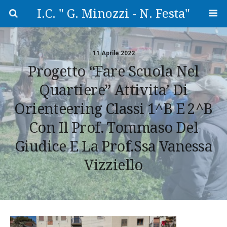
I.C. " G. Minozzi - N. Festa"
11 Aprile 2022
Progetto “Fare Scuola Nel
Quartiere” Attivita’ Di
Orienteering Classi 1^B E 2^B
Con Il Prof. Tommaso Del
Giudice E La Prof.ssa Vanessa
Vizziello