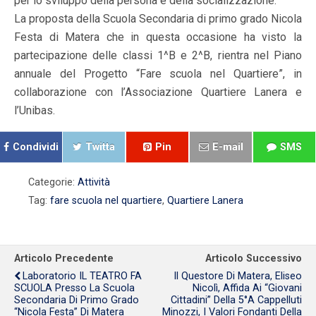
per lo sviluppo della persona e della socializzazione.
La proposta della Scuola Secondaria di primo grado Nicola
Festa di Matera che in questa occasione ha visto la
partecipazione delle classi 1^B e 2^B, rientra nel Piano
annuale del Progetto “Fare scuola nel Quartiere”, in
collaborazione con l’Associazione Quartiere Lanera e
l’Unibas.
Condividi
Twitta
Pin
E-mail
SMS
Categorie:
Attività
Tag:
fare scuola nel quartiere
,
Quartiere Lanera
Articolo Precedente
Articolo Successivo
Laboratorio IL TEATRO FA
Il Questore Di Matera, Eliseo
SCUOLA Presso La Scuola
Nicolì, Affida Ai “giovani
Secondaria Di Primo Grado
Cittadini” Della 5°A Cappelluti
“Nicola Festa” Di Matera
Minozzi, I Valori Fondanti Della