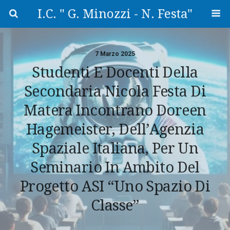
I.C. " G. Minozzi - N. Festa"
7 Marzo 2025
Studenti E Docenti Della
Secondaria Nicola Festa Di
Matera Incontrano Doreen
Hagemeister, Dell’Agenzia
Spaziale Italiana, Per Un
Seminario In Ambito Del
Progetto ASI “Uno Spazio Di
Classe”