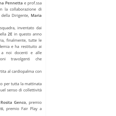
nna Pennetta
e prof.ssa
on la collaborazione di
 della Dirigente,
Maria
squadra, inventato dai
ella
2E
in questo anno
ia, finalmente, tutte le
emia e ha restituito ai
, a noi docenti e alle
ioni travolgenti che
ita al cardiopalma con
ato per tutta la mattinata
l senso di collettività
a
Rosita Genco
, premio
ti
, premio Fair Play a