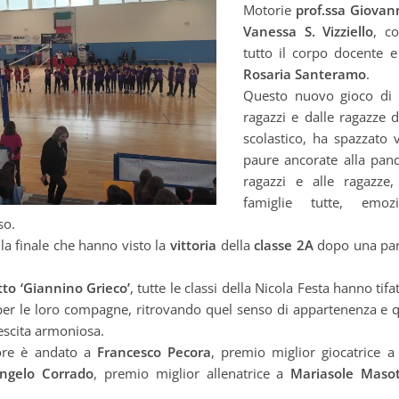
Motorie
prof.ssa Giova
Vanessa S. Vizziello
, c
tutto il corpo docente e
Rosaria Santeramo
.
Questo nuovo gioco di 
ragazzi e dalle ragazze d
scolastico, ha spazzato v
paure ancorate alla pand
ragazzi e alle ragazze
famiglie tutte, emoz
so.
lla finale che hanno visto la
vittoria
della
classe 2A
dopo una part
tto ‘Giannino Grieco’
, tutte le classi della Nicola Festa hanno tif
er le loro compagne, ritrovando quel senso di appartenenza e que
rescita armoniosa.
tore è andato a
Francesco Pecora
, premio miglior giocatrice 
ngelo Corrado
, premio miglior allenatrice a
Mariasole Masot