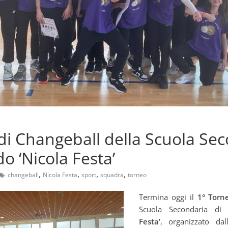
di Changeball della Scuola Sec
o ‘Nicola Festa’
,
,
,
,
changeball
Nicola Festa
sport
squadra
torneo
Termina oggi il
1° Torn
Scuola Secondaria d
Festa’
, organizzato dal