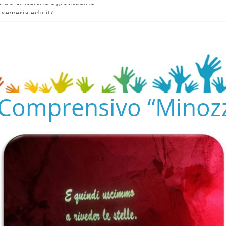
o tra emozione e gratitudine
semeria.edu.it/
ENTO SCOLASTICO
✨📚
AL COLLEGIO E AL CONSIGLIO DI ISTITUTO 2024/25
o Comprensivo “Minozz