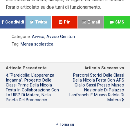
l’orario articolato su due turni di funzionamento.
Condividi
Twitta
Pin
E-mail
SMS
Categorie:
Avviso
,
Avviso Genitori
Tag:
Mensa scolastica
Articolo Precedente
Articolo Successivo
“Pareidolia: L'apparenza
Percorsi Storici Delle Classi
Inganna”. Progetto Delle
Della Nicola Festa Con APS
Classi Prime Della Nicola
Giallo Sassi Presso Museo
Festa In Collaborazione Con
Nazionale Di Palazzo
La UISP Di Matera, Nella
Lanfranchi E Museo Ridola Di
Pineta Del Brancaccio
Matera
Torna su