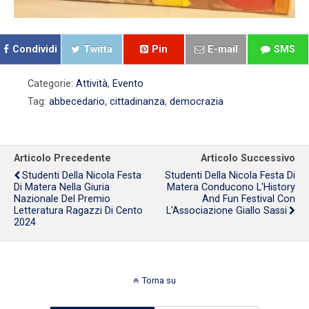
Condividi
Twitta
Pin
E-mail
SMS
Categorie:
Attività
,
Evento
Tag:
abbecedario
,
cittadinanza
,
democrazia
Articolo Precedente
Articolo Successivo
Studenti Della Nicola Festa
Studenti Della Nicola Festa Di
Di Matera Nella Giuria
Matera Conducono L'History
Nazionale Del Premio
And Fun Festival Con
Letteratura Ragazzi Di Cento
L’Associazione Giallo Sassi
2024
Torna su