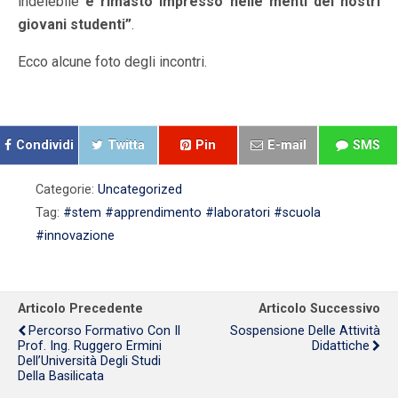
indelebile
è rimasto impresso nelle menti dei nostri
giovani studenti”
.
Ecco alcune foto degli incontri.
Condividi
Twitta
Pin
E-mail
SMS
Categorie:
Uncategorized
Tag:
#stem #apprendimento #laboratori #scuola
#innovazione
Articolo Precedente
Articolo Successivo
Percorso Formativo Con Il
Sospensione Delle Attività
Prof. Ing. Ruggero Ermini
Didattiche
Dell’Università Degli Studi
Della Basilicata