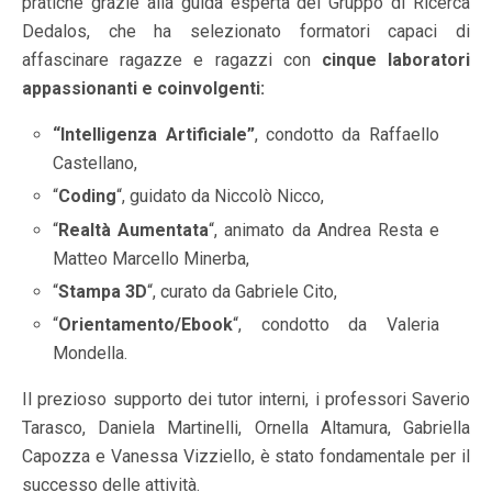
pratiche grazie alla guida esperta del Gruppo di Ricerca
Dedalos, che ha selezionato formatori capaci di
affascinare ragazze e ragazzi con
cinque laboratori
appassionanti e coinvolgenti:
“Intelligenza Artificiale”
, condotto da Raffaello
Castellano,
“
Coding
“, guidato da Niccolò Nicco,
“
Realtà Aumentata
“, animato da Andrea Resta e
Matteo Marcello Minerba,
“
Stampa 3D
“, curato da Gabriele Cito,
“
Orientamento/Ebook
“, condotto da Valeria
Mondella.
Il prezioso supporto dei tutor interni, i professori Saverio
Tarasco, Daniela Martinelli, Ornella Altamura, Gabriella
Capozza e Vanessa Vizziello, è stato fondamentale per il
successo delle attività.