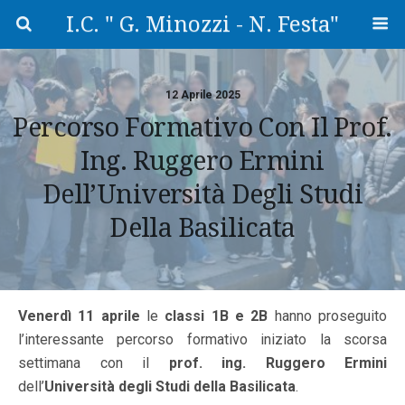
I.C. " G. Minozzi - N. Festa"
12 Aprile 2025
Percorso Formativo Con Il Prof.
Ing. Ruggero Ermini
Dell’Università Degli Studi
Della Basilicata
Venerdì 11 aprile
le
classi 1B e 2B
hanno proseguito
l’interessante percorso formativo iniziato la scorsa
settimana con il
prof. ing. Ruggero Ermini
dell’
Università degli Studi della Basilicata
.