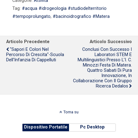
Categorie:
Attività
Tag:
#acqua #idrogeologia #studiodelterritorio
#tempoprolungato
,
#bacinoidrografico #Matera
Articolo Precedente
Articolo Successivo
"Sapori E Colori Nel
Conclusi Con Successo I
Percorso Di Crescita"-Scuola
Laboratori STEM E
Dell'Infanzia Di Cappelluti
Multilinguistici Presso L’I. C.
Minozzi Festa Di Matera.
Quattro Sabati Di Pura
Innovazione, In
Collaborazione Con Il Gruppo
Ricerca Dedalos
Torna su
Dispositivo Portatile
Pc Desktop