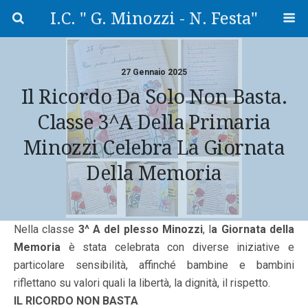
I.C. " G. Minozzi - N. Festa"
27 Gennaio 2025
Il Ricordo Da Solo Non Basta.
Classe 3^A Della Primaria
Minozzi Celebra La Giornata
Della Memoria
Nella classe
3^ A del plesso Minozzi
, l
a Giornata della
Memoria
è stata celebrata con diverse iniziative e
particolare sensibilità, affinché bambine e bambini
riflettano su valori quali la libertà, la dignità, il rispetto.
IL RICORDO NON BASTA