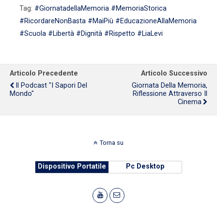
Tag:
#GiornatadellaMemoria #MemoriaStorica
#RicordareNonBasta #MaiPiù #EducazioneAllaMemoria
#Scuola #Libertà #Dignità #Rispetto #LiaLevi
Articolo Precedente
Articolo Successivo
Il Podcast "I Sapori Del
Giornata Della Memoria,
Mondo"
Riflessione Attraverso Il
Cinema
Torna su
Dispositivo Portatile
Pc Desktop