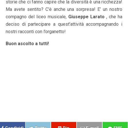
storie che ci fanno capire che la diversità è una ricchezza!
Ma avete sentito? C’è anche una sorpresa! E’ un nostro
compagno del liceo musicale,
Giuseppe Larato
, che ha
deciso di partecipare a quest’attività accompagnando i
nostri racconti con l’organetto!
Buon ascolto a tutti!
.https://open.spotify.com/episode/09REXK5wbnqPbAaK1
7A64a?si=FnDrlwgJQMSS7Q1ACpJhCQ