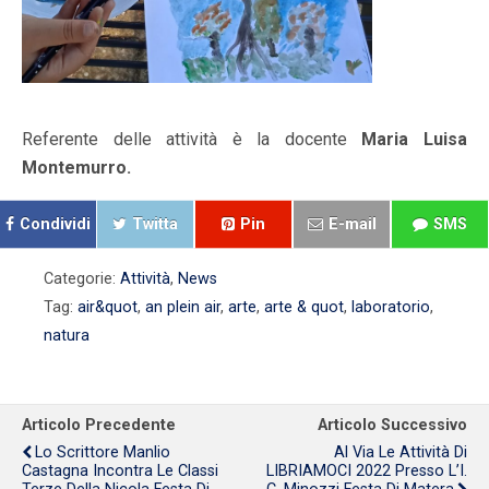
Referente delle attività è la docente
Maria Luisa
Montemurro.
Condividi
Twitta
Pin
E-mail
SMS
Categorie:
Attività
,
News
Tag:
air&quot
,
an plein air
,
arte
,
arte & quot
,
laboratorio
,
natura
Articolo Precedente
Articolo Successivo
Lo Scrittore Manlio
Al Via Le Attività Di
Castagna Incontra Le Classi
LIBRIAMOCI 2022 Presso L’I.