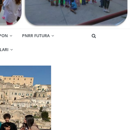
 PON
PNRR FUTURA
OLARI