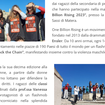
dai ragazzi della secondaria di 
che hanno partecipato nella ma
Billion Rising 2023”
, presso la
Sassi di Matera.
One Billion Rising è un movimen
fondato nel 2013 dalla dramma
Ensler
. Da 10 anni ormai, ogni 14
tamento nelle piazze di 190 Paesi di tutto il mondo per un flash
ack the Chain”
, manifestando insieme contro la violenza maschile
 la sua decima edizione alla
onne, a partire dalle donne
rno lottano per difendere la
diritti. I ragazzi delle
classi
dinati dalla
prof.ssa Vanessa
protagonisti di un flashmob
ncorniciato nella splendida