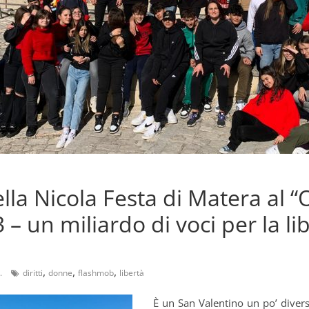
ella Nicola Festa di Matera al “
 – un miliardo di voci per la li
,
,
,
.
diritti
donne
flashmob
libertà
È un San Valentino un po’ divers