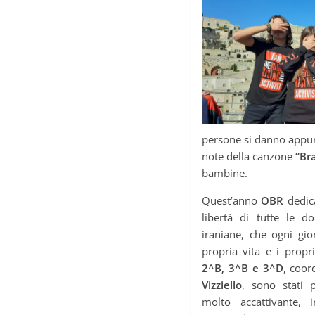
persone si danno appun
note della canzone
“Br
bambine.
Quest’anno
OBR
dedica
libertà di tutte le d
iraniane, che ogni gio
propria vita e i propri 
2^B, 3^B e 3^D
, coor
Vizziello
, sono stati 
molto accattivante, i