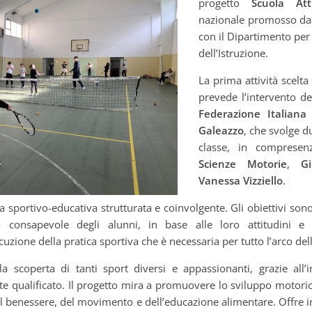
progetto
Scuola Att
nazionale promosso da S
con il Dipartimento per 
dell’Istruzione.
La prima attività scelta 
prevede l’intervento de
Federazione Italiana
Galeazzo
, che svolge d
classe, in compresen
Scienze Motorie
,
G
Vanessa Vizziello
.
a sportivo-educativa strutturata e coinvolgente. Gli obiettivi son
o consapevole degli alunni, in base alle loro attitudini e 
uzione della pratica sportiva che è necessaria per tutto l’arco dell
la scoperta di tanti sport diversi e appassionanti, grazie all’
te qualificato. Il progetto mira a promuovere lo sviluppo motorio
el benessere, del movimento e dell’educazione alimentare. Offre in