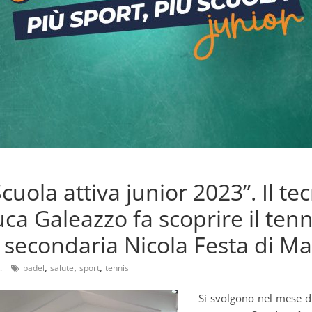
cuola attiva junior 2023”. Il te
ca Galeazzo fa scoprire il tenn
a secondaria Nicola Festa di M
,
,
,
.
padel
salute
sport
tennis
Si svolgono nel mese di 