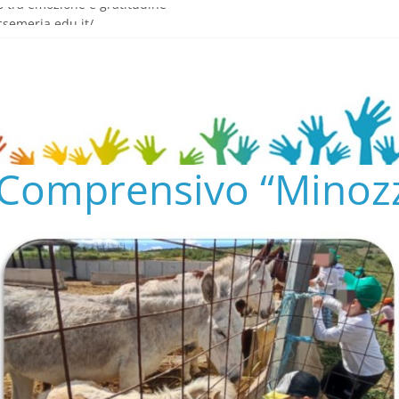
o tra emozione e gratitudine
semeria.edu.it/
ENTO SCOLASTICO
✨📚
AL COLLEGIO E AL CONSIGLIO DI ISTITUTO 2024/25
o Comprensivo “Minozz