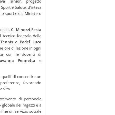
iva Junior
, progetto
port e Salute, d’intesa
lo sport e dal Ministero
dall’
I. C. Minozzi Festa
l tecnico federale della
 Tennis
e
Padel Luca
ue ore di lezione in ogni
za con le docenti di
iovanna Pennetta
e
o quelli di consentire un
preferenze, favorendo
a vita.
intervento di personale
 globale dei ragazzi e a
fine un servizio sociale