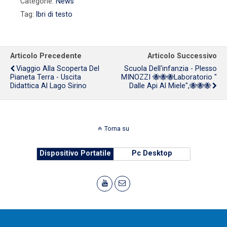
Categorie:
News
Tag:
lbri di testo
Articolo Precedente
Articolo Successivo
Viaggio Alla Scoperta Del
Scuola Dell'infanzia - Plesso
Pianeta Terra - Uscita
MINOZZI 🐝🐝🐝Laboratorio "
Didattica Al Lago Sirino
Dalle Api Al Miele",🐝🐝🐝
Torna su
Dispositivo Portatile
Pc Desktop