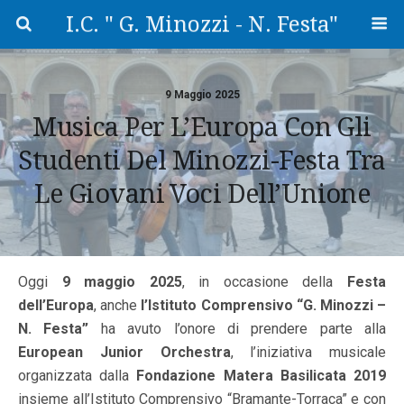
I.C. " G. Minozzi - N. Festa"
9 Maggio 2025
Musica Per L’Europa Con Gli
Studenti Del Minozzi-Festa Tra
Le Giovani Voci Dell’Unione
Oggi
9 maggio 2025
, in occasione della
Festa
dell’Europa
, anche
l’Istituto Comprensivo “G. Minozzi –
N. Festa”
ha avuto l’onore di prendere parte alla
European Junior Orchestra
, l’iniziativa musicale
organizzata dalla
Fondazione Matera Basilicata 2019
insieme all’Istituto Comprensivo “Bramante-Torraca” e con