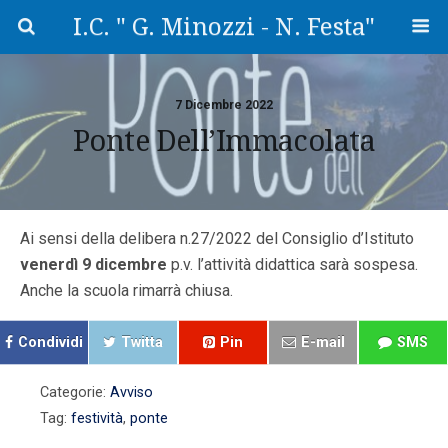
I.C. " G. Minozzi - N. Festa"
7 Dicembre 2022
Ponte Dell’Immacolata
Ai sensi della delibera n.27/2022 del Consiglio d’Istituto
venerdì 9 dicembre
p.v. l’attività didattica sarà sospesa.
Anche la scuola rimarrà chiusa.
Condividi
Twitta
Pin
E-mail
SMS
Categorie:
Avviso
Tag:
festività
,
ponte