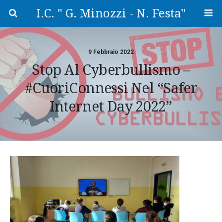
I.C. " G. Minozzi - N. Festa"
9 Febbraio 2022
Stop Al Cyberbullismo –
#CuoriConnessi Nel “Safer
Internet Day 2022”