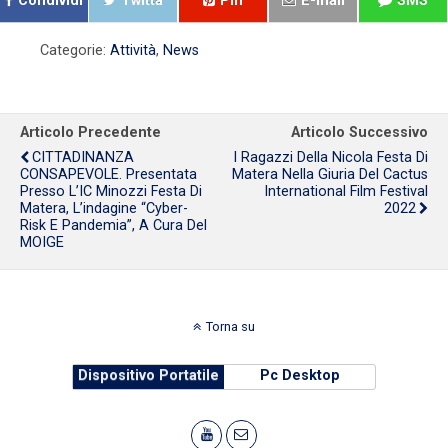
Condividi
Twitta
Pin
E-mail
SMS
Categorie:
Attività
,
News
Articolo Precedente
Articolo Successivo
CITTADINANZA
I Ragazzi Della Nicola Festa Di
CONSAPEVOLE. Presentata
Matera Nella Giuria Del Cactus
Presso L’IC Minozzi Festa Di
International Film Festival
Matera, L’indagine “Cyber-
2022
Risk E Pandemia”, A Cura Del
MOIGE
Torna su
Dispositivo Portatile
Pc Desktop