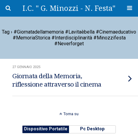
I.C. " G. Minozzi - N. Festa"
Tag › #giornatadellamemoria #lavitaèbella #cinemaeducativo
#MemoriaStorica #interdisciplinarità #minozzifesta
#neverforget
27 GENNAIO 2025
Giornata della Memoria,
riflessione attraverso il cinema
Torna su
Dispositivo Portatile
Pc Desktop