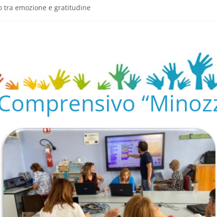
o tra emozione e gratitudine
semeria.edu.it/
ENTO SCOLASTICO
✨📚
AL COLLEGIO E AL CONSIGLIO DI ISTITUTO 2024/25
o Comprensivo “Minozz