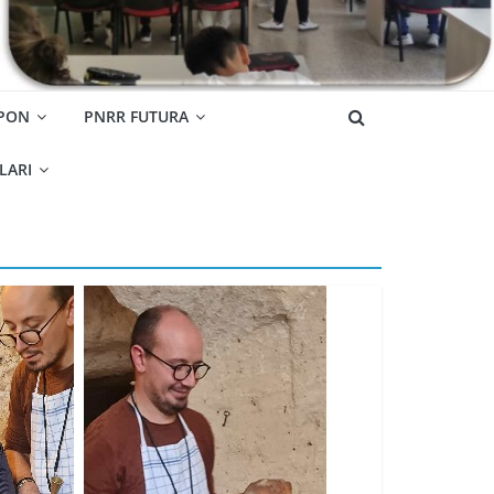
 PON
PNRR FUTURA
OLARI