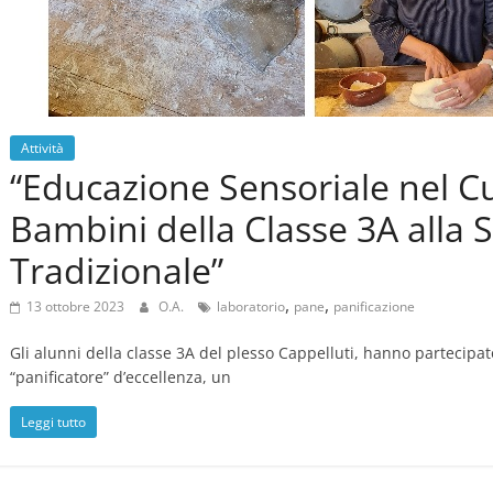
Attività
“Educazione Sensoriale nel Cu
Bambini della Classe 3A alla 
Tradizionale”
,
,
13 ottobre 2023
O.A.
laboratorio
pane
panificazione
Gli alunni della classe 3A del plesso Cappelluti, hanno partecipa
“panificatore” d’eccellenza, un
Leggi tutto