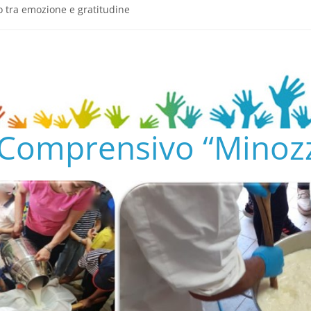
o tra emozione e gratitudine
semeria.edu.it/
ENTO SCOLASTICO
✨📚
AL COLLEGIO E AL CONSIGLIO DI ISTITUTO 2024/25
o Comprensivo “Minozz