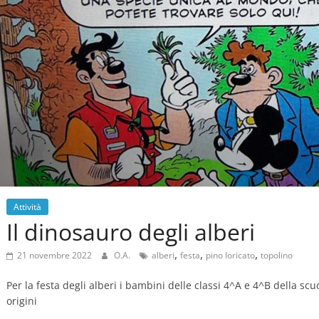
Attività
Il dinosauro degli alberi
,
,
,
21 novembre 2022
O.A.
alberi
festa
pino loricato
topolino
Per la festa degli alberi i bambini delle classi 4^A e 4^B della s
origini