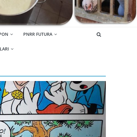
 PON
PNRR FUTURA
OLARI