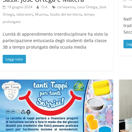
,
,
Brun
19 giugno 2024
O.A.
cartapesta
casa Ortega
Josè
,
,
,
,
Ortega
laboratori
Musma
Studio del territorio
tempo
Nell
prolungato
trad
Seco
L’unità di apprendimento interdisciplinare ha visto la
partecipazione entusiasta degli studenti della classe
Leg
3B a tempo prolungato della scuola media
Leggi tutto