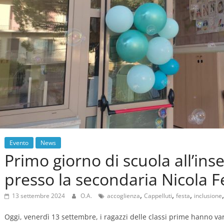
Evento
News
Primo giorno di scuola all’ins
presso la secondaria Nicola F
,
,
,
13 settembre 2024
O.A.
accoglienza
Cappelluti
festa
inclusione
Oggi, venerdì 13 settembre, i ragazzi delle classi prime hanno varc