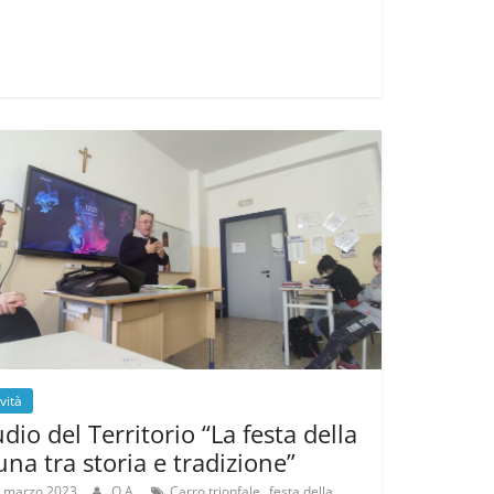
ività
udio del Territorio “La festa della
una tra storia e tradizione”
,
 marzo 2023
O.A.
Carro trionfale
festa della