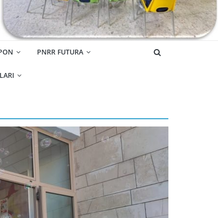
 PON
PNRR FUTURA
OLARI