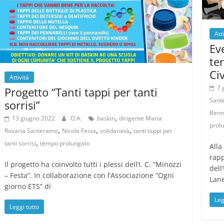
Att
Ev
te
Civ
Attività
7 
Progetto “Tanti tappi per tanti
Sant
sorrisi”
Benn
,
13 giugno 2022
O.A.
baskin
dirigente Maria
prol
,
,
,
Rosaria Santeramo
Nicola Festa
solidarietà
tanti tappi per
,
tanti sorrisi
tempo prolungato
Alla
rapp
Il progetto ha coinvolto tutti i plessi dell’I. C. “Minozzi
dell
– Festa”. In collaborazione con l’Associazione “Ogni
Lane
giorno ETS” di
Leg
Leggi tutto