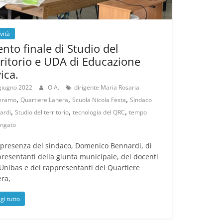
ività
ento finale di Studio del
rritorio e UDA di Educazione
ica.
giugno 2022
O.A.
dirigente Maria Rosaria
,
,
,
eramo
Quartiere Lanera
Scuola Nicola Festa
Sindaco
,
,
,
ardi
Studio del territorio
tecnologia del QRC
tempo
ungato
 presenza del sindaco, Domenico Bennardi, di
resentanti della giunta municipale, dei docenti
’Unibas e dei rappresentanti del Quartiere
ra,
gi tutto