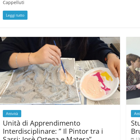
Cappelluti
Leggi tutto
Attività
Att
Unità di Apprendimento
St
Interdisciplinare: ” Il Pintor tra i
Br
Sassi: Josè Ortega e Matera”
13