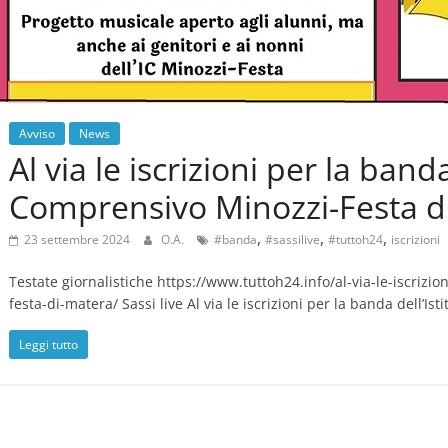
Avviso
News
Al via le iscrizioni per la banda
Comprensivo Minozzi-Festa d
,
,
,
23 settembre 2024
O.A.
#banda
#sassilive
#tuttoh24
iscrizioni
Testate giornalistiche https://www.tuttoh24.info/al-via-le-iscrizio
festa-di-matera/ Sassi live Al via le iscrizioni per la banda dell’
Leggi tutto