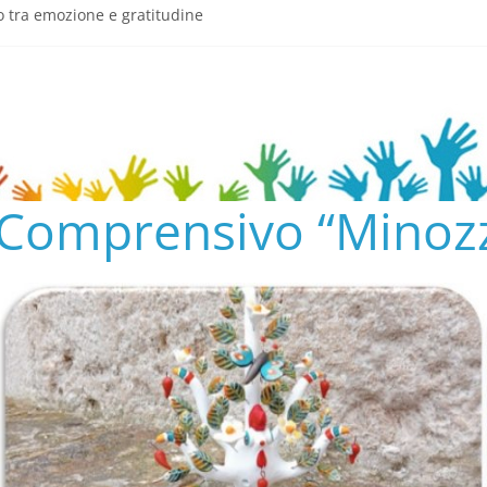
o tra emozione e gratitudine
semeria.edu.it/
ENTO SCOLASTICO
✨📚
AL COLLEGIO E AL CONSIGLIO DI ISTITUTO 2024/25
o Comprensivo “Minozz