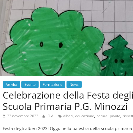
Attività
Evento
Formazione
News
Celebrazione della Festa degli
Scuola Primaria P.G. Minozzi
,
,
,
,
23 novembre 2023
O.A.
alberi
educazione
natura
piante
rispet
Festa degli alberi 2023! Oggi, nella palestra della scuola primaria “P