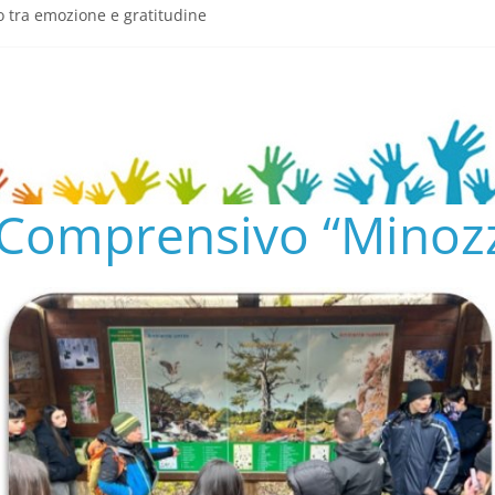
o tra emozione e gratitudine
semeria.edu.it/
ENTO SCOLASTICO
✨📚
AL COLLEGIO E AL CONSIGLIO DI ISTITUTO 2024/25
o Comprensivo “Minozz