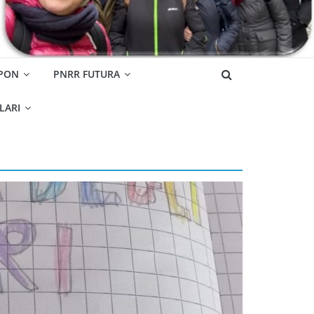
 PON
PNRR FUTURA
OLARI