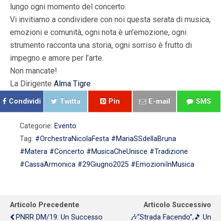
lungo ogni momento del concerto.
Vi invitiamo a condividere con noi questa serata di musica,
emozioni e comunità, ogni nota è un’emozione, ogni
strumento racconta una storia, ogni sorriso è frutto di
impegno e amore per l’arte.
Non mancate!
La Dirigente
Alma Tigre
Condividi
Twitta
Pin
E-mail
SMS
Categorie:
Evento
Tag:
#OrchestraNicolaFesta #MariaSSdellaBruna
#Matera #Concerto #MusicaCheUnisce #Tradizione
#CassaArmonica #29Giugno2025 #EmozioniInMusica
Articolo Precedente
Articolo Successivo
PNRR DM/19: Un Successo
🎶“Strada Facendo”,🎵 Un