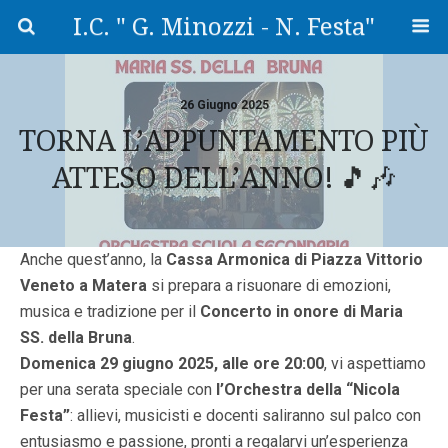
I.C. " G. Minozzi - N. Festa"
26 Giugno 2025
TORNA L’APPUNTAMENTO PIÙ
ATTESO DELL’ANNO! 🎵🎶
Anche quest’anno, la
Cassa Armonica di Piazza Vittorio
Veneto a Matera
si prepara a risuonare di emozioni,
musica e tradizione per il
Concerto in onore di Maria
SS. della Bruna
.
Domenica 29 giugno 2025, alle ore 20:00
, vi aspettiamo
per una serata speciale con
l’Orchestra della “Nicola
Festa”
: allievi, musicisti e docenti saliranno sul palco con
entusiasmo e passione, pronti a regalarvi un’esperienza