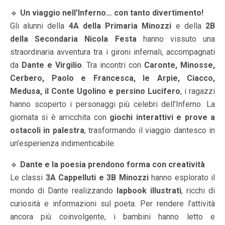
🔹
Un viaggio nell’Inferno… con tanto divertimento!
Gli alunni della
4A della Primaria Minozzi
e della
2B
della Secondaria Nicola Festa
hanno vissuto una
straordinaria avventura tra i gironi infernali, accompagnati
da
Dante e Virgilio
. Tra incontri con
Caronte, Minosse,
Cerbero, Paolo e Francesca, le Arpie, Ciacco,
Medusa, il Conte Ugolino e persino Lucifero
, i ragazzi
hanno scoperto i personaggi più celebri dell’Inferno. La
giornata si è arricchita con
giochi interattivi e prove a
ostacoli in palestra
, trasformando il viaggio dantesco in
un’esperienza indimenticabile.
🔹
Dante e la poesia prendono forma con creatività
Le classi
3A Cappelluti e 3B Minozzi
hanno esplorato il
mondo di Dante realizzando
lapbook illustrati
, ricchi di
curiosità e informazioni sul poeta. Per rendere l’attività
ancora più coinvolgente, i bambini hanno letto e