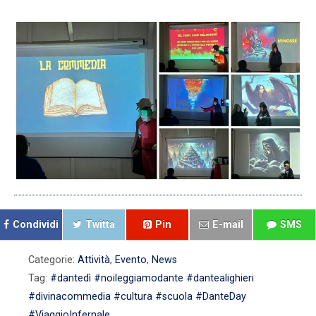
Condividi
Twitta
Pin
E-mail
SMS
Categorie:
Attività
,
Evento
,
News
Tag:
#dantedì #noileggiamodante #dantealighieri
#divinacommedia #cultura #scuola ‎#DanteDay
#ViaggioInfernale