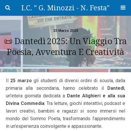
I.C. " G. Minozzi - N. Festa"
25 Marzo 2025
📜 Dantedì 2025: Un Viaggio Tra
Poesia, Avventura E Creatività
Il
25 marzo
gli studenti di diversi ordini di scuola, dalla
primaria alla secondaria, hanno celebrato il
Dantedì
,
un’intera giornata dedicata a
Dante Alighieri e alla sua
Divina Commedia
. Tra letture, giochi interattivi, podcast e
lavori creativi, bambini e ragazzi si sono immersi nel
mondo del Sommo Poeta, trasformando l’apprendimento
in un’esperienza coinvolgente e appassionante.