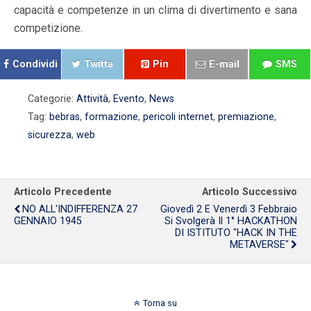
capacità e competenze in un clima di divertimento e sana
competizione.
Condividi
Twitta
Pin
E-mail
SMS
Categorie:
Attività
,
Evento
,
News
Tag:
bebras
,
formazione
,
pericoli internet
,
premiazione
,
sicurezza
,
web
Articolo Precedente
Articolo Successivo
NO ALL'INDIFFERENZA 27
Giovedì 2 E Venerdì 3 Febbraio
GENNAIO 1945
Si Svolgerà Il 1° HACKATHON
DI ISTITUTO "HACK IN THE
METAVERSE"
Torna su