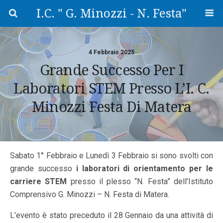
I.C. " G. Minozzi - N. Festa"
4 Febbraio 2025
Grande Successo Per I
Laboratori STEM Presso L’I. C.
Minozzi Festa Di Matera
Sabato 1° Febbraio e Lunedì 3 Febbraio si sono svolti con
grande successo
i laboratori di orientamento per le
carriere STEM
presso il plesso “N. Festa” dell’Istituto
Comprensivo G. Minozzi – N. Festa di Matera.
L’evento è stato preceduto il 28 Gennaio da una attività di