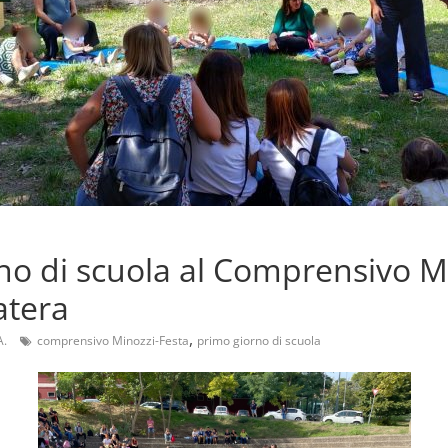
no di scuola al Comprensivo M
atera
,
A.
comprensivo Minozzi-Festa
primo giorno di scuola