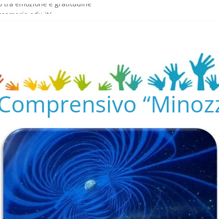
o tra emozione e gratitudine
semeria.edu.it/
ENTO SCOLASTICO
✨📚
AL COLLEGIO E AL CONSIGLIO DI ISTITUTO 2024/25
o Comprensivo “Minozz