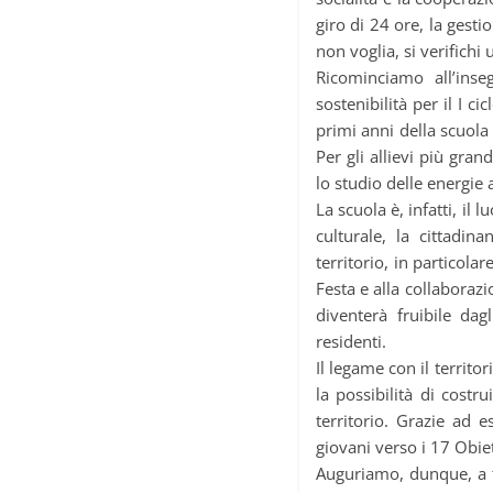
giro di 24 ore, la gesti
non voglia, si verifich
Ricominciamo all’inse
sostenibilità per il I ci
primi anni della scuola
Per gli allievi più gran
lo studio delle energie a
La scuola è, infatti, il 
culturale, la cittadi
territorio, in particolar
Festa e alla collaborazi
diventerà fruibile dagl
residenti.
Il legame con il territor
la possibilità di costr
territorio. Grazie ad e
giovani verso i 17 Obie
Auguriamo, dunque, a tut