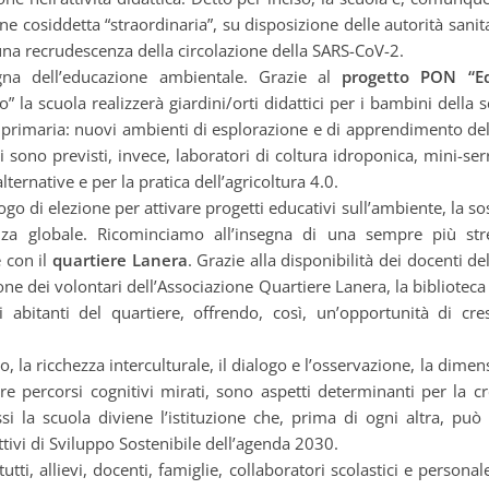
one cosiddetta “straordinaria”, su disposizione delle autorità sanita
i una recrudescenza della circolazione della SARS-CoV-2.
gna dell’educazione ambientale. Grazie al
progetto PON “E
clo” la scuola realizzerà giardini/orti didattici per i bambini della 
 primaria: nuovi ambienti di esplorazione e di apprendimento delle
di sono previsti, invece, laboratori di coltura idroponica, mini-s
lternative e per la pratica dell’agricoltura 4.0.
luogo di elezione per attivare progetti educativi sull’ambiente, la so
nanza globale. Ricominciamo all’insegna di una sempre più stre
e con il
quartiere Lanera
. Grazie alla disponibilità dei docenti d
one dei volontari dell’Associazione Quartiere Lanera, la biblioteca
i abitanti del quartiere, offrendo, così, un’opportunità di cres
io, la ricchezza interculturale, il dialogo e l’osservazione, la dime
uire percorsi cognitivi mirati, sono aspetti determinanti per la cr
ssi la scuola diviene l’istituzione che, prima di ogni altra, può
ttivi di Sviluppo Sostenibile dell’agenda 2030.
ti, allievi, docenti, famiglie, collaboratori scolastici e persona