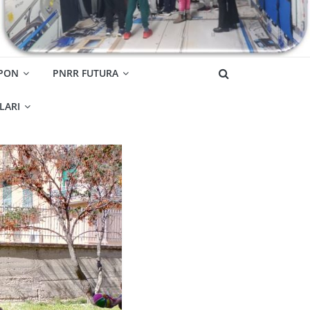
 PON
PNRR FUTURA
OLARI