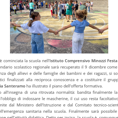
è cominciata la scuola nell’
Istituto Comprensivo Minozzi Festa
lendario scolastico regionale sarà recuperato il 9 dicembre come
nza degli allievi e delle famiglie dei bambini e dei ragazzi, si so
tici finalizzati alla reciproca conoscenza e a costituire il gru
ria Santeramo
ha illustrato il piano dell’offerta formativa.
o all’insegna di una ritrovata normalità: bandita finalmente la
 l’obbligo di indossare le mascherine, il cui uso resta facoltat
rnite dal Ministero dell’Istruzione e dal Comitato tecnico-scien
ell’emergenza sanitaria nella scuola. Finalmente sarà possibil
one nell’attività didattica. Detto per inciso, la scuola è, comunqu