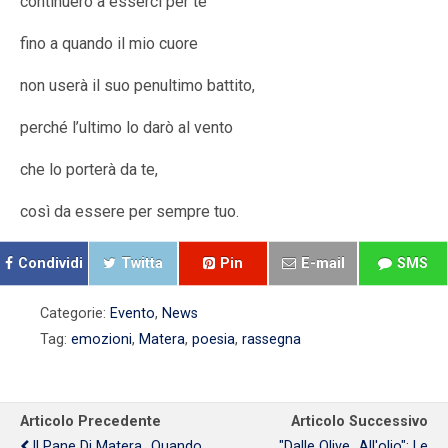
continuerò a esserci per te
fino a quando il mio cuore
non userà il suo penultimo battito,
perché l’ultimo lo darò al vento
che lo porterà da te,
così da essere per sempre tuo.
Condividi
Twitta
Pin
E-mail
SMS
Categorie:
Evento
,
News
Tag:
emozioni
,
Matera
,
poesia
,
rassegna
Articolo Precedente
Articolo Successivo
Il Pane Di Matera...Quando
"Dalle Olive...all'olio": Le