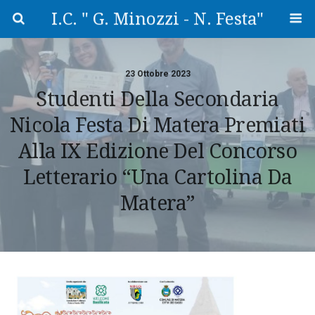
I.C. " G. Minozzi - N. Festa"
23 Ottobre 2023
Studenti Della Secondaria
Nicola Festa Di Matera Premiati
Alla IX Edizione Del Concorso
Letterario “Una Cartolina Da
Matera”