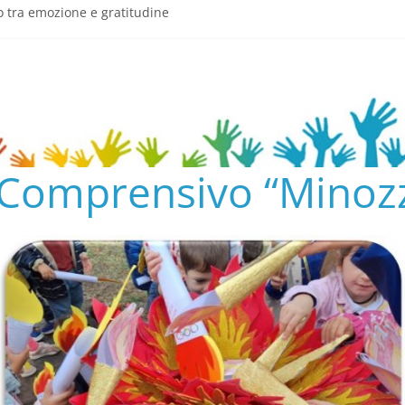
o tra emozione e gratitudine
semeria.edu.it/
ENTO SCOLASTICO
✨📚
AL COLLEGIO E AL CONSIGLIO DI ISTITUTO 2024/25
o Comprensivo “Minozz