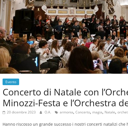
Evento
Concerto di Natale con l’Orc
Minozzi-Festa e l’Orchestra d
,
,
,
,
20 dicembre 2023
O.A.
armonia
Concerto
magia
Natale
orchet
Hanno riscosso un grande successo i nostri concerti natalizi c