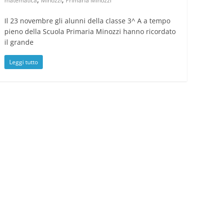
matematica
Minozzi
Primaria Minozzi
Il 23 novembre gli alunni della classe 3^ A a tempo
pieno della Scuola Primaria Minozzi hanno ricordato
il grande
Leggi tutto