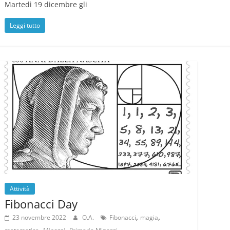
Martedì 19 dicembre gli
Leggi tutto
Attività
Fibonacci Day
,
,
23 novembre 2022
O.A.
Fibonacci
magia
,
,