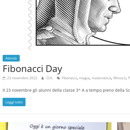
Attività
Fibonacci Day
,
,
,
,
23 novembre 2022
O.A.
Fibonacci
magia
matematica
Minozzi
P
Il 23 novembre gli alunni della classe 3^ A a tempo pieno della S
Leggi tutto