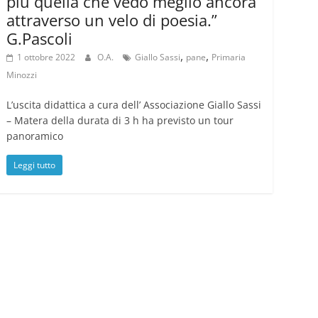
più quella che vedo meglio ancora
attraverso un velo di poesia.”
G.Pascoli
,
,
1 ottobre 2022
O.A.
Giallo Sassi
pane
Primaria
Minozzi
L’uscita didattica a cura dell’ Associazione Giallo Sassi
– Matera della durata di 3 h ha previsto un tour
panoramico
Leggi tutto