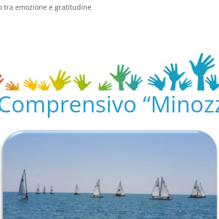
o tra emozione e gratitudine
semeria.edu.it/
ENTO SCOLASTICO
✨📚
AL COLLEGIO E AL CONSIGLIO DI ISTITUTO 2024/25
o Comprensivo “Minozz