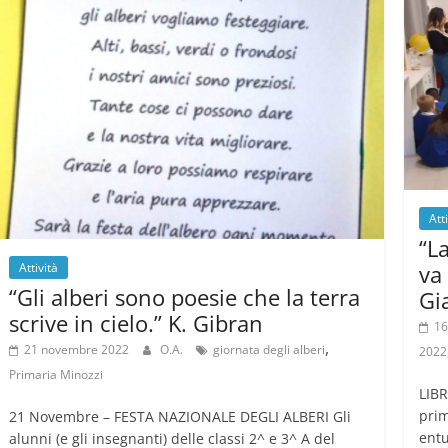
Att
“L
va
Attività
“Gli alberi sono poesie che la terra
Gi
scrive in cielo.” K. Gibran
16
,
21 novembre 2022
O.A.
giornata degli alberi
2022
Primaria Minozzi
LIBR
prim
21 Novembre – FESTA NAZIONALE DEGLI ALBERI Gli
entu
alunni (e gli insegnanti) delle classi 2^ e 3^ A del