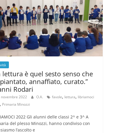
ività
a lettura è quel sesto senso che
 piantato, annaffiato, curato.”
anni Rodari
,
,
 novembre 2022
O.A.
favole
lettura
libriamoci
,
Primaria Minozzi
IAMOCI 2022 Gli alunni delle classi 2^ e 3^ A
aria del plesso Minozzi, hanno condiviso con
siasmo l’ascolto e