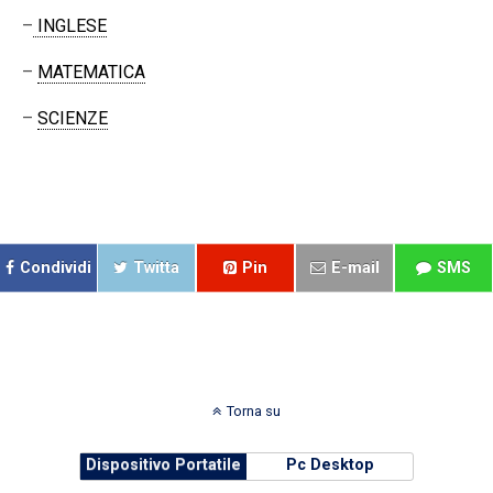
–
INGLESE
–
MATEMATICA
–
SCIENZE
Condividi
Twitta
Pin
E-mail
SMS
Torna su
Dispositivo Portatile
Pc Desktop