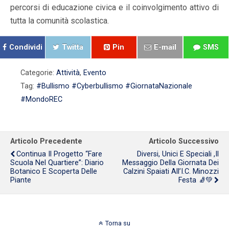
percorsi di educazione civica e il coinvolgimento attivo di
tutta la comunità scolastica.
Condividi
Twitta
Pin
E-mail
SMS
Categorie:
Attività
,
Evento
Tag:
#Bullismo #Cyberbullismo #GiornataNazionale
#MondoREC
Articolo Precedente
Articolo Successivo
Continua Il Progetto “Fare
Diversi, Unici E Speciali ,il
Scuola Nel Quartiere”: Diario
Messaggio Della Giornata Dei
Botanico E Scoperta Delle
Calzini Spaiati All’I.C. Minozzi
Piante
Festa 🧦💚
Torna su