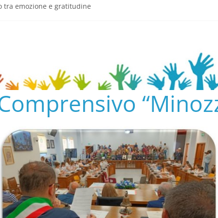
o tra emozione e gratitudine
semeria.edu.it/
ENTO SCOLASTICO
✨📚
AL COLLEGIO E AL CONSIGLIO DI ISTITUTO 2024/25
o Comprensivo “Minozz