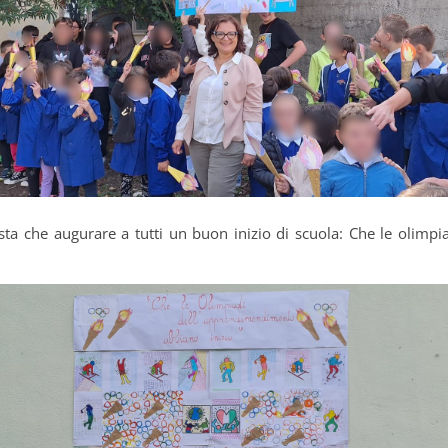
sta che augurare a tutti un buon inizio di scuola: Che le olimpi