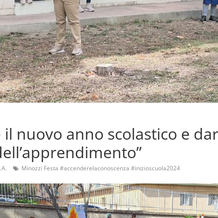
 il nuovo anno scolastico e dare
dell’apprendimento”
.A.
Minozzi Festa #accenderelaconoscenza #inizioscuola2024