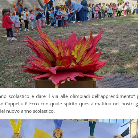
no scolastico e dare il via alle olimpiadi dell’apprendimento” p
so Cappelluti! Ecco con quale spirito questa mattina nei nostri gi
del nuovo anno scolastico.