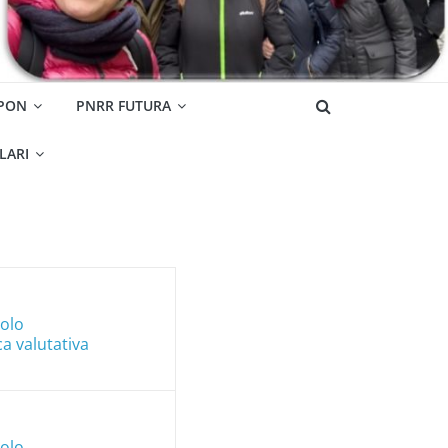
 PON
PNRR FUTURA
OLARI
colo
a valutativa
colo