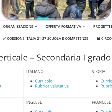
ORGANIZZAZIONE
OFFERTA FORMATIVA
PROGETTI
✅ COESIONE ITALIA 21-27 SCUOLA E COMPETENZE
🗃️ CIRC
erticale – Secondaria I grado
ITALIANO
STORIA
Curricolo
Curri
a
Rubrica valutativa
Rubric
INGLESE
FRANCESE
Curricolo
Curri