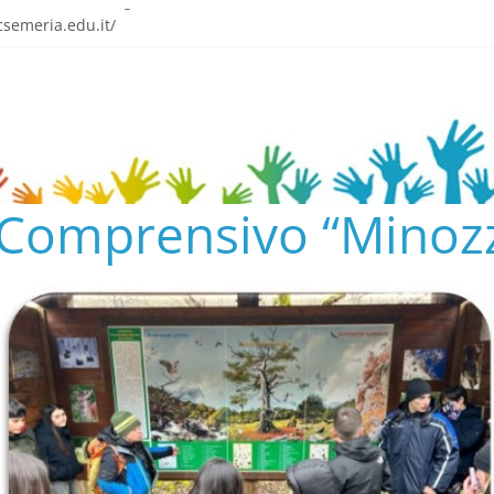
o tra emozione e gratitudine
semeria.edu.it/
ENTO SCOLASTICO
✨📚
AL COLLEGIO E AL CONSIGLIO DI ISTITUTO 2024/25
o Comprensivo “Minozz